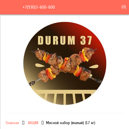
(
0
)
+7(930)3-600-600
Главная
АКЦИИ
Мясной набор (малый) (1.7 кг)