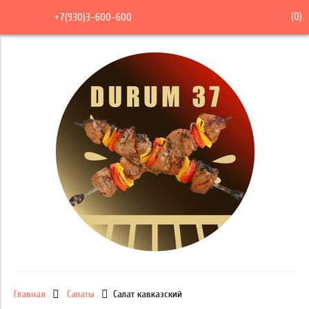
(
0
)
+7(930)3-600-600
Главная
Салаты
Салат кавказский