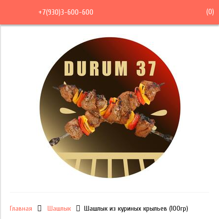
(
0
)
+7(930)3-600-600
Главная
Шашлык
Шашлык из куриных крыльев (100гр)