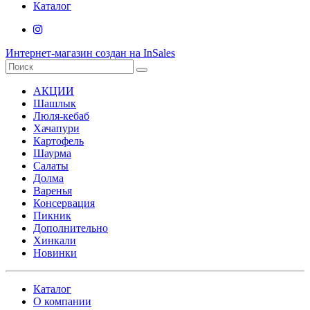
Каталог
Интернет-магазин создан на InSales
АКЦИИ
Шашлык
Люля-кебаб
Хачапури
Картофель
Шаурма
Салаты
Долма
Варенья
Консервация
Пикник
Дополнительно
Хинкали
Новинки
Каталог
О компании